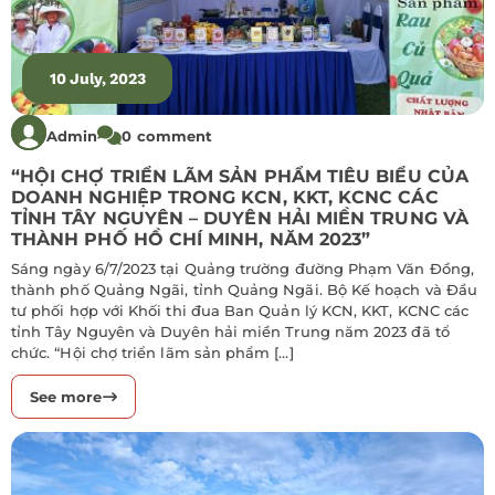
10 July, 2023
Admin
0 comment
“HỘI CHỢ TRIỂN LÃM SẢN PHẨM TIÊU BIỂU CỦA
DOANH NGHIỆP TRONG KCN, KKT, KCNC CÁC
TỈNH TÂY NGUYÊN – DUYÊN HẢI MIỀN TRUNG VÀ
THÀNH PHỐ HỒ CHÍ MINH, NĂM 2023”
Sáng ngày 6/7/2023 tại Quảng trường đường Phạm Văn Đồng,
thành phố Quảng Ngãi, tỉnh Quảng Ngãi. Bộ Kế hoạch và Đầu
tư phối hợp với Khối thi đua Ban Quản lý KCN, KKT, KCNC các
tỉnh Tây Nguyên và Duyên hải miền Trung năm 2023 đã tổ
chức. “Hội chợ triển lãm sản phẩm […]
See more