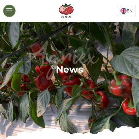
EN
Agriex
News