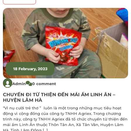
18 February, 2023
Admin
0 comment
CHUYẾN ĐI TỪ THIỆN ĐẾN MÁI ẤM LINH ÂN –
HUYỆN LÂM HÀ
“Vì nụ cười trẻ thơ ” luôn là một trong những mục tiêu hoạt
động vì cộng đồng của công ty TNHH Agriex. Trong chương
trình này, công ty TNHH Agriex đã tổ chức chuyến từ thiện đển
mái ấm Linh Ân thuộc Thôn Tân An, Xã Tân Văn, Huyện Lâm
Hà, Tỉnh Lâm Đồng […]