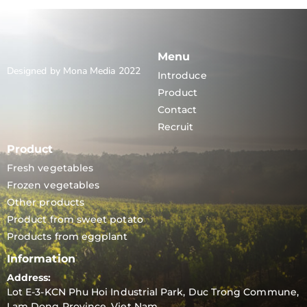
Menu
Designed by Mona Media 2022
Introduce
Product
Contact
Recruit
Product
Fresh vegetables
Frozen vegetables
Other products
Product from sweet potato
Products from eggplant
Information
Address:
Lot E-3-KCN Phu Hoi Industrial Park, Duc Trong Commune,
Lam Dong Province, Viet Nam