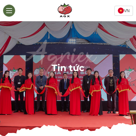
VN
Agriex
Tin tức