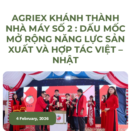
AGRIEX KHÁNH THÀNH
NHÀ MÁY SỐ 2 : DẤU MỐC
MỞ RỘNG NĂNG LỰC SẢN
XUẤT VÀ HỢP TÁC VIỆT –
NHẬT
4 February, 2026