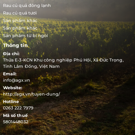
Rau củ quả đông lạnh
Rau củ quả tươi
Sản phẩm khác
Sản phẩm khác
Sản phẩm từ bí ngòi
Thông tin
Địa chỉ:
Thửa E-3-KCN Khu công nghiệp Phú Hội, Xã Đức Trọng,
Tỉnh Lâm Đồng, Việt Nam
Email:
info@agx.vn
Website:
http://agx.vn/tuyen-dung/
Hotline
0263 222 7979
Mã số thuế
5801448032