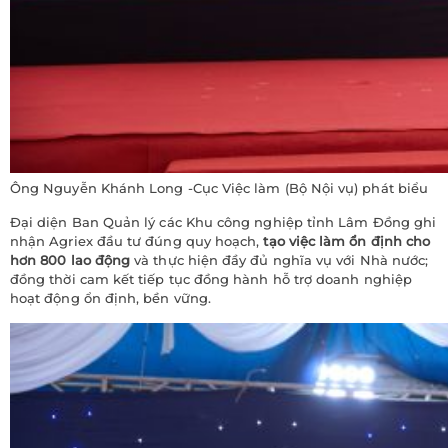
Ông Nguyễn Khánh Long -Cục Việc làm (Bộ Nội vụ) phát biểu
Đại diện Ban Quản lý các Khu công nghiệp tỉnh Lâm Đồng ghi
nhận Agriex đầu tư đúng quy hoạch,
tạo việc làm ổn định cho
hơn 800 lao động
và thực hiện đầy đủ nghĩa vụ với Nhà nước;
đồng thời cam kết tiếp tục đồng hành hỗ trợ doanh nghiệp
hoạt động ổn định, bền vững.