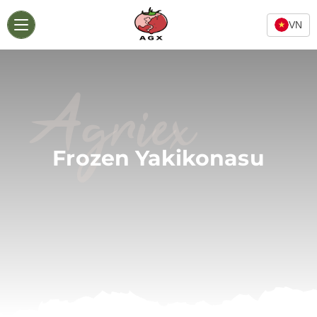
VN
Agriex
Frozen Yakikonasu