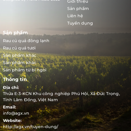
Giới thiệu
Sản phẩm
Liên hệ
Tuyển dụng
Sản phẩm
Rau củ quả đông lạnh
Rau củ quả tươi
Sản phẩm khác
Sản phẩm khác
Sản phẩm từ bí ngòi
Thông tin
Địa chỉ:
Thửa E-3-KCN Khu công nghiệp Phú Hội, Xã Đức Trọng,
Tỉnh Lâm Đồng, Việt Nam
Email:
info@agx.vn
Website:
http://agx.vn/tuyen-dung/