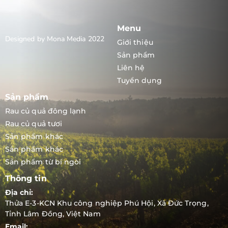
Menu
Designed by Mona Media 2022
Giới thiệu
Sản phẩm
Liên hệ
Tuyển dụng
Sản phẩm
Rau củ quả đông lạnh
Rau củ quả tươi
Sản phẩm khác
Sản phẩm khác
Sản phẩm từ bí ngòi
Thông tin
Địa chỉ:
Thửa E-3-KCN Khu công nghiệp Phú Hội, Xã Đức Trọng,
Tỉnh Lâm Đồng, Việt Nam
Email: